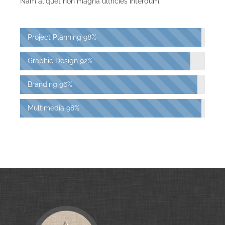
Nam aliquet non magna ultricies interdum.
Project Planning
98%
Graphic Design
92%
Branding
96%
Multimedia
98%